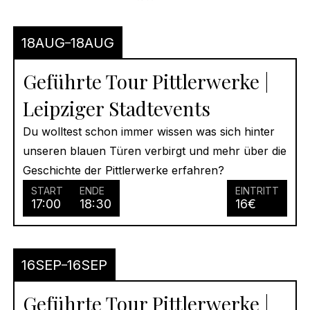
18
AUG
18
AUG
Geführte Tour Pittlerwerke |
Leipziger Stadtevents
Du wolltest schon immer wissen was sich hinter
unseren blauen Türen verbirgt und mehr über die
Geschichte der Pittlerwerke erfahren?
START
ENDE
EINTRITT
17:00
18:30
16
€
16
SEP
16
SEP
Geführte Tour Pittlerwerke |