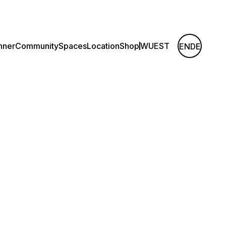
nner
Community
Spaces
Location
Shop
WUEST
EN
DE