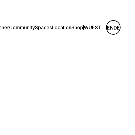
nner
Community
Spaces
Location
Shop
WUEST
EN
DE